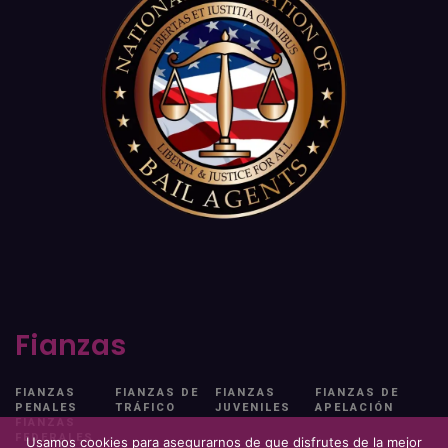
Fianzas
FIANZAS
FIANZAS DE
FIANZAS
FIANZAS DE
PENALES
TRÁFICO
JUVENILES
APELACIÓN
FIANZAS
FEDERALES
Usamos cookies para asegurarnos de que disfrutes de la mejor