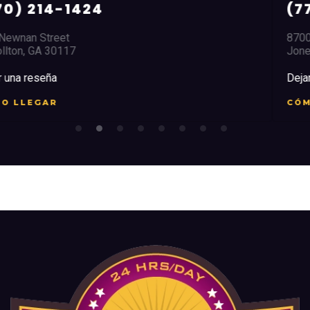
(770) 471-1284
8700 Tara Blvd.
Jonesboro, GA 30326
Dejar una reseña
CÓMO LLEGAR