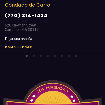
e Carroll
Condado d
4-1424
(770) 47
eet
8700 Tara Blvd.
30117
Jonesboro, GA
a
Dejar una reseñ
R
CÓMO LLEGA