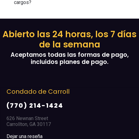
cargos?
Abierto las 24 horas, los 7 días
de la semana
Aceptamos todas las formas de pago,
incluidos planes de pago.
Carroll
Condado de
-1424
(770) 471
t
8700 Tara Blvd.
117
Jonesboro, GA 30
Dejar una reseña