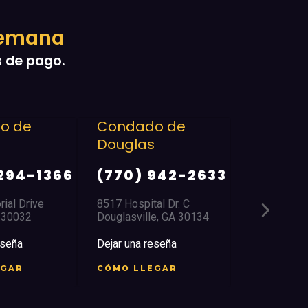
 semana
s de pago.
dado de
East Point/College
Cond
las
Park
(70
0) 942-2633
(404) 761-3366
2134 H
LaGran
ospital Dr. C
2759 Church Street
sville, GA 30134
East Point, GA 30344
Dejar 
una reseña
Dejar una reseña
CÓMO
 LLEGAR
CÓMO LLEGAR