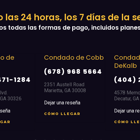
o las 24 horas, los 7 días de la
 todas las formas de pago, incluidos plane
dado de Cobb
Condado de
Con
DeKalb
Doug
8) 968 5664
(404) 294-1366
(77
ustell Road
ta, GA 30008
4578 Memorial Drive
8517 H
Decatur, GA 30032
Dougla
una reseña
Dejar una reseña
Dejar 
 LLEGAR
CÓMO LLEGAR
CÓMO