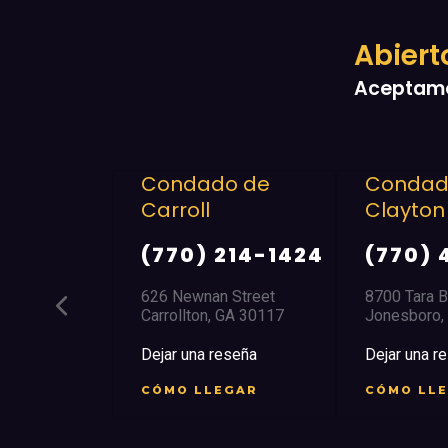
Abiert
Aceptamos
dado de
Condado de
Con
oll
Clayton
(67
0) 214-1424
(770) 471-1284
2351 A
Mariet
wnan Street
8700 Tara Blvd.
lton, GA 30117
Jonesboro, GA 30326
Dejar 
una reseña
Dejar una reseña
CÓMO
 LLEGAR
CÓMO LLEGAR