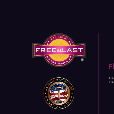
F
FI
FI