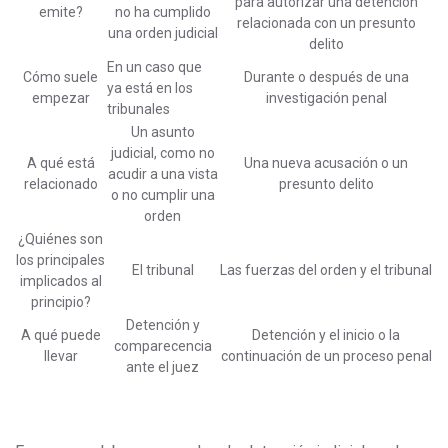
para autorizar una detención
emite?
no ha cumplido
relacionada con un presunto
una orden judicial
delito
En un caso que
Cómo suele
Durante o después de una
ya está en los
empezar
investigación penal
tribunales
Un asunto
judicial, como no
A qué está
Una nueva acusación o un
acudir a una vista
relacionado
presunto delito
o no cumplir una
orden
¿Quiénes son
los principales
El tribunal
Las fuerzas del orden y el tribunal
implicados al
principio?
Detención y
A qué puede
Detención y el inicio o la
comparecencia
llevar
continuación de un proceso penal
ante el juez