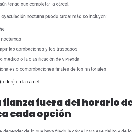
ún tenga que completar la cárcel.
 eyaculación nocturna puede tardar más se incluyen:
che
 nocturnas
mpir las aprobaciones y los traspasos
 médico o la clasificación de vivienda
ionales o comprobaciones finales de los historiales
o dos) en la cárcel
fianza fuera del horario d
ica cada opción
e depender de lo que haya fijado la cárcel para ese delito y de lo