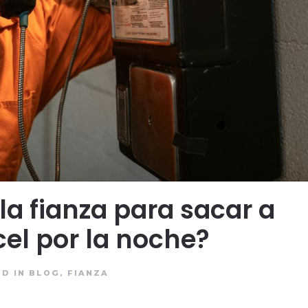
la fianza para sacar a
cel por la noche?
ED IN
BLOG
,
FIANZA