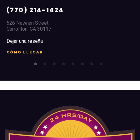
(770) 214-1424
626 Newnan Street
Carrollton, GA 30117
Dejar una reseña
CÓMO LLEGAR